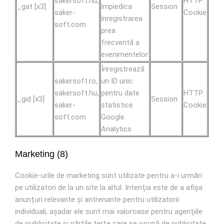
sakersoft.hu,
HTTP
_gat [x3]
împiedica
Session
saker-
Cookie
înregistrarea
soft.com
prea
frecventă a
evenimentelor
Înregistrează
sakersoft.ro,
un ID unic
sakersoft.hu,
pentru date
HTTP
_gid [x3]
Session
saker-
statistice
Cookie
soft.com
Google
Analytics
Marketing (8)
Cookie-urile de marketing sunt utilizate pentru a-i urmări
pe utilizatori de la un site la altul. Intenţia este de a afişa
anunţuri relevante şi antrenante pentru utilizatorii
individuali, aşadar ele sunt mai valoroase pentru agenţiile
de puiblicitate şi părţile terţe care se ocupă de publicitate.