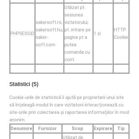
Utilizat pt.
sesiunea
sakersoft.ro,
viztatorului,
sakersoft.hu,
pt. intrare pe
HTTP
PHPSESSID
1 zi
saker-
pagina pt a
Cookie
soft.com
putea
comanda cu
cont.
Statistici (5)
Cookie-urile de statistică îi ajută pe proprietarii unui site
să înţeleagă modul în care vizitatorii interacţionează cu
site-urile prin colectarea şi raportarea informaţiilor în mod
anonim.
Denumire
Furnizor
Scop
Expirare
Tip
Utilizat de