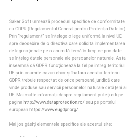
Saker Soft urmează proceduri specifice de conformitate
cu GDPR (Regulamentul General pentru Protecția Datelor).
Prin “regulament” se înțelege o lege uniformă la nivel UE
spre deosebire de o directivă care solicită implementarea
de legi naționale pe o anumită temă în timp ce prin date
se înțeleg datele personale ale persoanelor naturale. Asta
înseamnă că GDPR funcționează la fel pe întreg teritoriul
UE și în anumite cazuri chiar și înafara acestui teritoriu.
GDPR trebuie respectat de orice persoană juridică care
vinde produse sau servicii persoanelor naturale cetățeni ai
UE. Mai multe informații despre regulament puteți citi pe
pagina
http://www.dataprotection.ro/
sau pe portalul
european
https://www.eugdpr.org/
.
Mai jos găsiți elementele specifice ale acestui site: