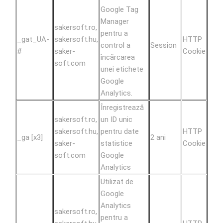
Google Tag
Manager
sakersoft.ro,
pentru a
_gat_UA-
sakersoft.hu,
HTTP
control a
Session
#
saker-
Cookie
încărcarea
soft.com
unei etichete
Google
Analytics.
Înregistrează
sakersoft.ro,
un ID unic
sakersoft.hu,
pentru date
HTTP
_ga [x3]
2 ani
saker-
statistice
Cookie
soft.com
Google
Analytics
Utilizat de
Google
Analytics
sakersoft.ro,
pentru a