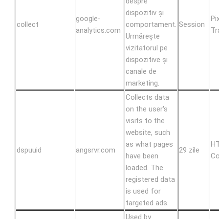
despre
dispozitiv și
google-
Pi
collect
comportament.
Session
analytics.com
Tr
Urmărește
vizitatorul pe
dispozitive și
canale de
marketing.
Collects data
on the user's
visits to the
website, such
as what pages
H
dspuuid
angsrvr.com
29 zile
have been
Co
loaded. The
registered data
is used for
targeted ads.
Used by