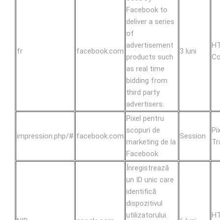
Facebook to
deliver a series
of
advertisement
H
fr
facebook.com
3 luni
products such
Co
as real time
bidding from
third party
advertisers.
Pixel pentru
scopuri de
Pi
impression.php/#
facebook.com
Session
marketing de la
Tr
Facebook
Înregistrează
un ID unic care
identifică
dispozitivul
utilizatorului.
H