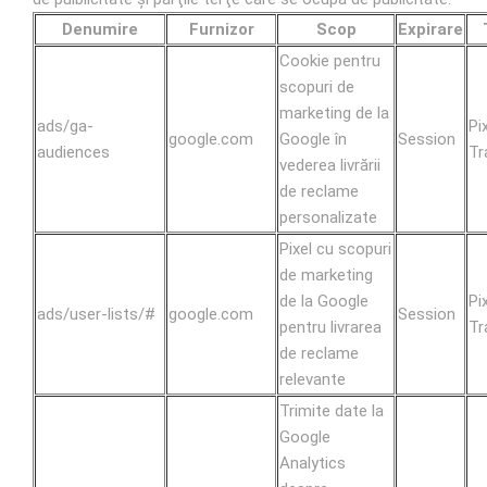
Denumire
Furnizor
Scop
Expirare
Cookie pentru
scopuri de
marketing de la
ads/ga-
Pi
google.com
Google în
Session
audiences
Tr
vederea livrării
de reclame
personalizate
Pixel cu scopuri
de marketing
de la Google
Pi
ads/user-lists/#
google.com
Session
pentru livrarea
Tr
de reclame
relevante
Trimite date la
Google
Analytics